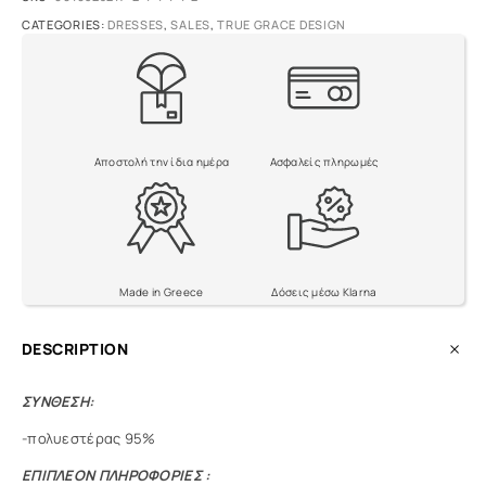
r
CATEGORIES:
DRESSES
,
SALES
,
TRUE GRACE DESIGN
n
a
t
i
v
e
Αποστολή την ίδια ημέρα
Ασφαλείς πληρωμές
:
Made in Greece
Δόσεις μέσω Klarna
DESCRIPTION
ΣΥΝΘΕΣΗ:
-πολυεστέρας 95%
ΕΠΙΠΛΕΟΝ ΠΛΗΡΟΦΟΡΙΕΣ :