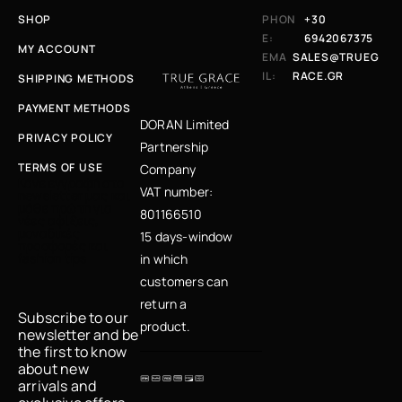
SHOP
PHON
+30
E:
6942067375
MY ACCOUNT
EMA
SALES@TRUEG
IL:
RACE.GR
SHIPPING METHODS
PAYMENT METHODS
DORAN Limited
PRIVACY POLICY
Partnership
TERMS OF USE
Company
Κάνε εγγραφή στο
VAT number:
newsletter μας και
μάθε πρώτη για
801166510
νέες αφίξεις,
μοναδικές
15 days-window
προσφορές και
fashion tips
in which
customers can
return a
Subscribe to our
product.
newsletter and be
the first to know
about new
arrivals and