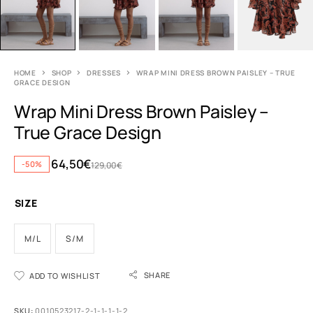
HOME
SHOP
DRESSES
WRAP MINI DRESS BROWN PAISLEY – TRUE
GRACE DESIGN
Wrap Mini Dress Brown Paisley –
True Grace Design
64,50
€
-50%
129,00
€
SIZE
M/L
S/M
A
SHARE
ADD TO WISHLIST
l
t
e
SKU:
0010523217-2-1-1-1-1-2