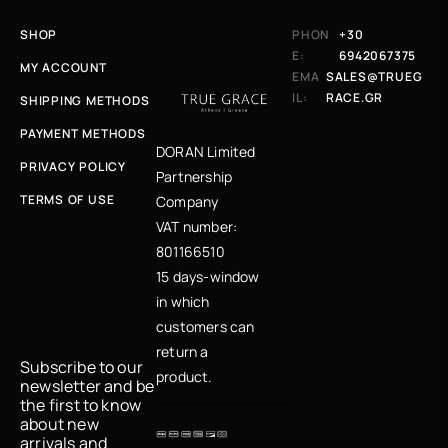
SHOP
PHON
+30
E:
6942067375
MY ACCOUNT
EMA
SALES@TRUEG
IL:
RACE.GR
SHIPPING METHODS
PAYMENT METHODS
DORAN Limited
PRIVACY POLICY
Partnership
TERMS OF USE
Company
Κάνε εγγραφή στο
VAT number:
newsletter μας και
μάθε πρώτη για
801166510
νέες αφίξεις,
μοναδικές
15 days-window
προσφορές και
fashion tips
in which
customers can
return a
Subscribe to our
product.
newsletter and be
the first to know
about new
arrivals and