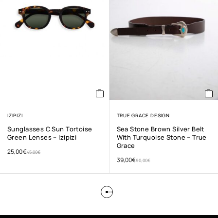
IZIPIZI
TRUE GRACE DESIGN
Sunglasses C Sun Tortoise
Sea Stone Brown Silver Belt
Green Lenses – Izipizi
With Turquoise Stone – True
Grace
25,00
€
45,00
€
39,00
€
90,00
€