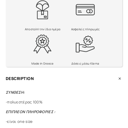
t
i
v
e
:
Αποστολή την ίδια ημέρα
Ασφαλείς πληρωμές
Made in Greece
Δόσεις μέσω Klarna
DESCRIPTION
ΣΥΝΘΕΣΗ:
-πολυεστέρας 100%
ΕΠΙΠΛΕΟΝ ΠΛΗΡΟΦΟΡΙΕΣ :
-είναι one size