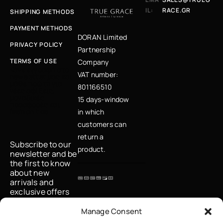
IL:
RACE.GR
SHIPPING METHODS
PAYMENT METHODS
DORAN Limited
PRIVACY POLICY
Partnership
TERMS OF USE
Company
Κάνε εγγραφή στο
VAT number:
newsletter μας και
μάθε πρώτη για
801166510
νέες αφίξεις,
μοναδικές
15 days-window
προσφορές και
fashion tips
in which
customers can
return a
Subscribe to our
product.
newsletter and be
the first to know
about new
arrivals and
exclusive offers
Email
Manage Consent