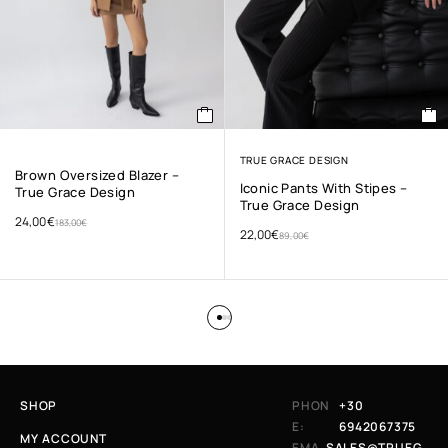
TRUE GRACE DESIGN
Brown Oversized Blazer –
Iconic Pants With Stipes –
True Grace Design
True Grace Design
24,00
€
183,00
€
22,00
€
89,00
€
SHOP
PHON
+30
E:
6942067375
MY ACCOUNT
EMA
SALES@TRUEG