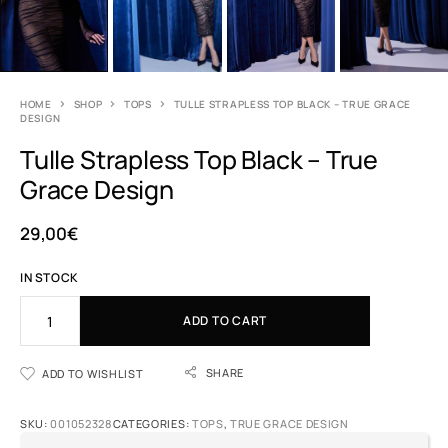
HOME
SHOP
TOPS
TULLE STRAPLESS TOP BLACK – TRUE GRACE
DESIGN
Tulle Strapless Top Black – True
Grace Design
29,00
€
IN STOCK
A
ADD TO CART
l
t
e
SHARE
ADD TO WISHLIST
r
n
SKU:
001052328
CATEGORIES:
TOPS
,
TRUE GRACE DESIGN
a