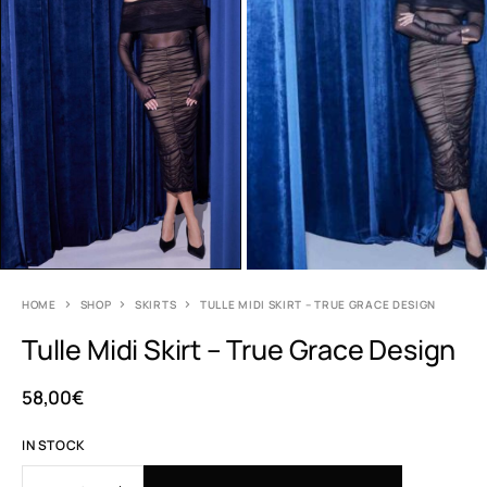
HOME
SHOP
SKIRTS
TULLE MIDI SKIRT – TRUE GRACE DESIGN
Tulle Midi Skirt – True Grace Design
58,00
€
IN STOCK
A