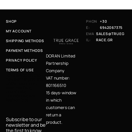
SHOP
PHON
+30
E:
6942067375
MY ACCOUNT
EMA
SALES@TRUEG
IL:
RACE.GR
SHIPPING METHODS
PAYMENT METHODS
DORAN Limited
PRIVACY POLICY
Partnership
TERMS OF USE
Company
Κάνε εγγραφή στο
VAT number:
newsletter μας και
μάθε πρώτη για
801166510
νέες αφίξεις,
μοναδικές
15 days-window
προσφορές και
fashion tips
in which
customers can
return a
Subscribe to our
product.
newsletter and be
the first to know