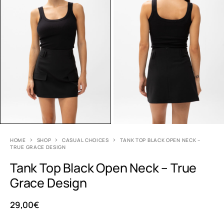
HOME
SHOP
CASUAL CHOICES
TANK TOP BLACK OPEN NECK –
TRUE GRACE DESIGN
Tank Top Black Open Neck – True
Grace Design
29,00
€