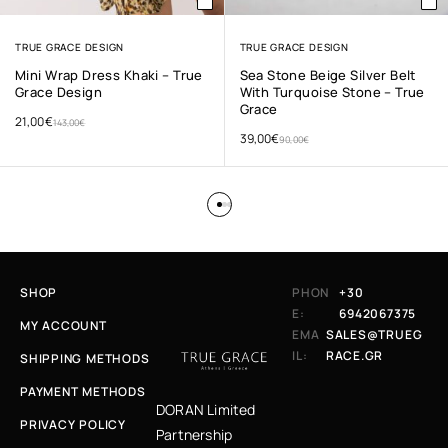
TRUE GRACE DESIGN
TRUE GRACE DESIGN
Mini Wrap Dress Khaki – True
Sea Stone Beige Silver Belt
Grace Design
With Turquoise Stone – True
Grace
21,00
€
143,00
€
39,00
€
90,00
€
SHOP
PHON
+30
E:
6942067375
MY ACCOUNT
EMA
SALES@TRUEG
IL:
RACE.GR
SHIPPING METHODS
PAYMENT METHODS
DORAN Limited
PRIVACY POLICY
Partnership