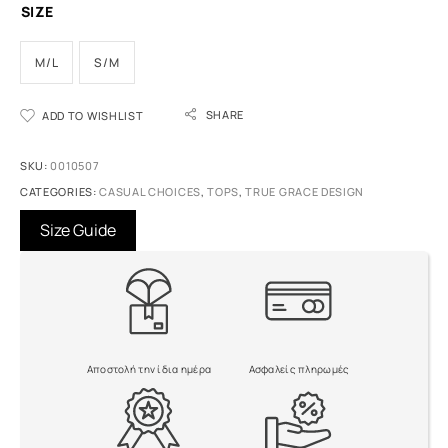
SIZE
M/L
S/M
A
SHARE
ADD TO WISHLIST
l
t
e
SKU:
0010507
r
CATEGORIES:
CASUAL CHOICES
,
TOPS
,
TRUE GRACE DESIGN
n
a
Size Guide
t
i
v
e
:
Αποστολή την ίδια ημέρα
Ασφαλείς πληρωμές