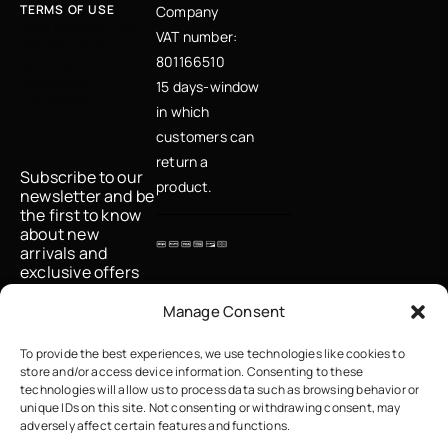
TERMS OF USE
Company
Κάνε εγγραφή στο
VAT number:
newsletter μας και
μάθε πρώτη για
801166510
νέες αφίξεις,
μοναδικές
15 days-window
προσφορές και
fashion tips
in which
customers can
return a
Subscribe to our
product.
newsletter and be
the first to know
about new
arrivals and
exclusive offers
Email
Manage Consent
To provide the best experiences, we use technologies like cookies to
store and/or access device information. Consenting to these
I accept the
technologies will allow us to process data such as browsing behavior or
privacy policy
unique IDs on this site. Not consenting or withdrawing consent, may
adversely affect certain features and functions.