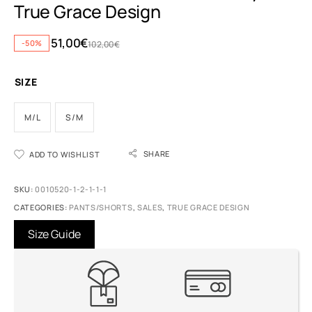
True Grace Design
51,00
€
-50%
102,00
€
SIZE
M/L
S/M
A
SHARE
ADD TO WISHLIST
l
t
e
SKU:
0010520-1-2-1-1-1
r
CATEGORIES:
PANTS/SHORTS
,
SALES
,
TRUE GRACE DESIGN
n
a
Size Guide
t
i
v
e
: