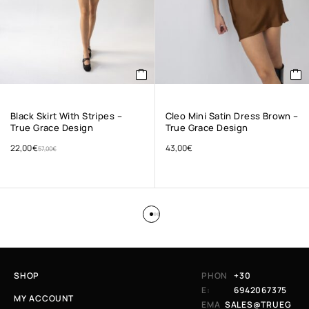
Black Skirt With Stripes –
Cleo Mini Satin Dress Brown –
True Grace Design
True Grace Design
22,00
€
43,00
€
57,00
€
SHOP
PHON
+30
E:
6942067375
MY ACCOUNT
EMA
SALES@TRUEG