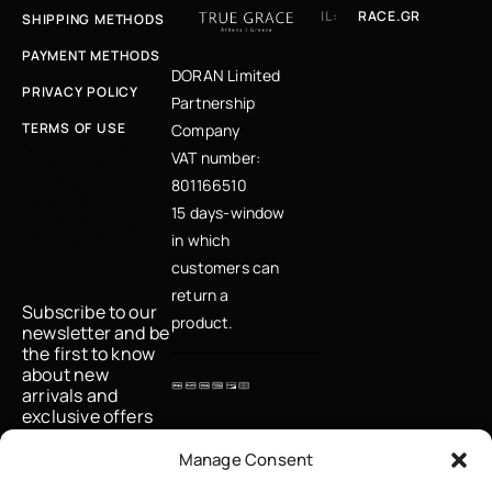
IL:
RACE.GR
SHIPPING METHODS
PAYMENT METHODS
DORAN Limited
PRIVACY POLICY
Partnership
TERMS OF USE
Company
Κάνε εγγραφή στο
VAT number:
newsletter μας και
μάθε πρώτη για
801166510
νέες αφίξεις,
μοναδικές
15 days-window
προσφορές και
fashion tips
in which
customers can
return a
Subscribe to our
product.
newsletter and be
the first to know
about new
arrivals and
exclusive offers
Email
Manage Consent