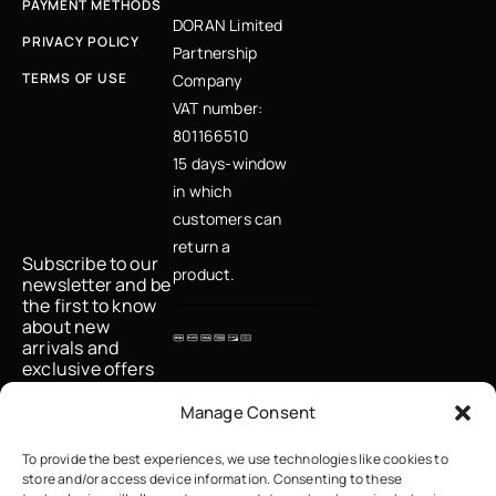
PAYMENT METHODS
DORAN Limited
PRIVACY POLICY
Partnership
TERMS OF USE
Company
Κάνε εγγραφή στο
VAT number:
newsletter μας και
μάθε πρώτη για
801166510
νέες αφίξεις,
μοναδικές
15 days-window
προσφορές και
fashion tips
in which
customers can
return a
Subscribe to our
product.
newsletter and be
the first to know
about new
arrivals and
exclusive offers
Email
Manage Consent
To provide the best experiences, we use technologies like cookies to
store and/or access device information. Consenting to these
I accept the