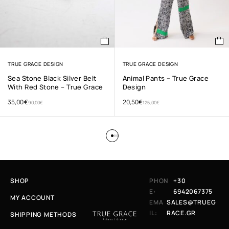
TRUE GRACE DESIGN
TRUE GRACE DESIGN
Sea Stone Black Silver Belt
Animal Pants – True Grace
With Red Stone – True Grace
Design
35,00
€
20,50
€
90,00
€
125,00
€
SHOP
PHON
+30
E:
6942067375
MY ACCOUNT
EMA
SALES@TRUEG
IL:
RACE.GR
SHIPPING METHODS