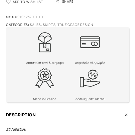
SHARE
ADD TO WISHLIST
l
t
e
SKU:
001052329-1-1-1
r
CATEGORIES:
SALES
,
SKIRTS
,
TRUE GRACE DESIGN
n
a
t
i
v
e
Αποστολή την ίδια ημέρα
Ασφαλείς πληρωμές
:
Made in Greece
Δόσεις μέσω Klarna
DESCRIPTION
ΣΥΝΘΕΣΗ: