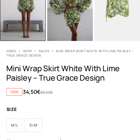
HOME
SHOP
SALES
MINI WRAP SKIRT WHITE WITH LIME PAISLEY –
TRUE GRACE DESIGN
Mini Wrap Skirt White With Lime
Paisley – True Grace Design
34,50
€
-50%
69,00
€
SIZE
M/L
S/M
A