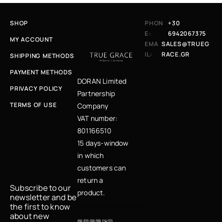
SHOP
PHON
+30
E:
6942067375
MY ACCOUNT
EMA
SALES@TRUEG
IL:
RACE.GR
SHIPPING METHODS
PAYMENT METHODS
DORAN Limited
PRIVACY POLICY
Partnership
TERMS OF USE
Company
Κάνε εγγραφή στο
VAT number:
newsletter μας και
μάθε πρώτη για
801166510
νέες αφίξεις,
μοναδικές
15 days-window
προσφορές και
fashion tips
in which
customers can
return a
Subscribe to our
product.
newsletter and be
the first to know
about new