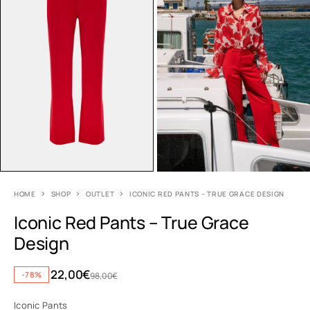
HOME
SHOP
OUTLET
ICONIC RED PANTS – TRUE GRACE DESIGN
Iconic Red Pants – True Grace
Design
22,00
€
-78%
98,00
€
Iconic Pants