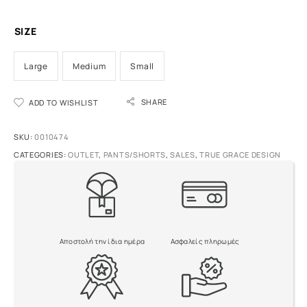
SIZE
Large
Medium
Small
A
SHARE
ADD TO WISHLIST
l
t
e
SKU:
0010474
r
CATEGORIES:
OUTLET
,
PANTS/SHORTS
,
SALES
,
TRUE GRACE DESIGN
n
a
t
i
v
e
Αποστολή την ίδια ημέρα
Ασφαλείς πληρωμές
: