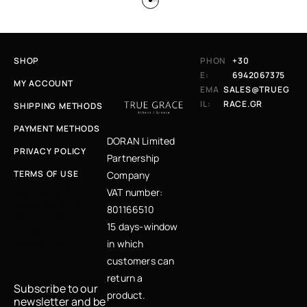
SHOP
PHON
+30
E:
6942067375
MY ACCOUNT
EMA
SALES@TRUEG
IL:
RACE.GR
SHIPPING METHODS
PAYMENT METHODS
DORAN Limited
PRIVACY POLICY
Partnership
TERMS OF USE
Company
Κάνε εγγραφή στο
VAT number:
newsletter μας και
μάθε πρώτη για
801166510
νέες αφίξεις,
μοναδικές
15 days-window
προσφορές και
fashion tips
in which
customers can
return a
Subscribe to our
product.
newsletter and be