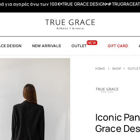
ρές άνω των 100€
TRUE GRACE DESIGN
#TRUGRACEATHENS
Sum
ACE DESIGN
NEW ARRIVALS
OUTLET
GIFT CARD
HOME
SHOP
OUTLE
Iconic Pan
Grace Des