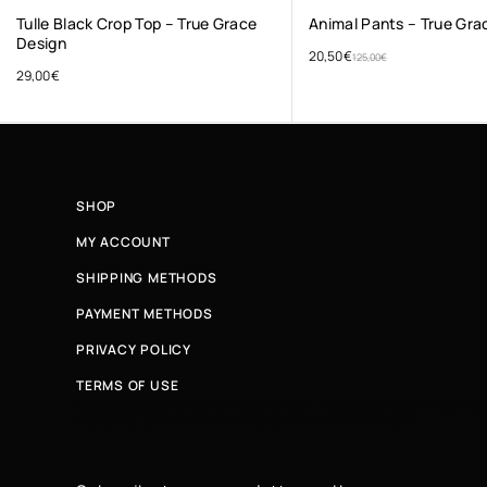
Tulle Black Crop Top – True Grace
Animal Pants – True Gra
Design
20,50
€
125,00
€
29,00
€
SHOP
MY ACCOUNT
SHIPPING METHODS
PAYMENT METHODS
PRIVACY POLICY
TERMS OF USE
Κάνε εγγραφή στο newsletter μας και μάθε πρώτη για νέ
αφίξεις, μοναδικές προσφορές και fashion tips