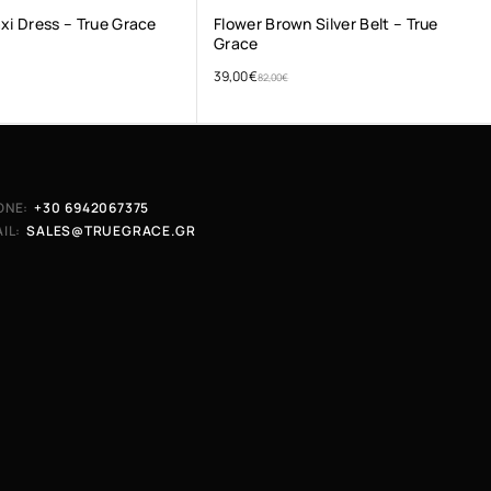
xi Dress – True Grace
Flower Brown Silver Belt – True
Grace
39,00
€
82,00
€
ONE:
+30 6942067375
IL:
SALES@TRUEGRACE.GR