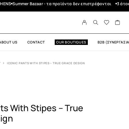
mer Bazaar - τα προϊόντα δεν επιστρέφονται
3 άτοκες δόσει
ABOUT US
CONTACT
OUR BOUTIQUES
B2B (ΣΥΝΕΡΓΑΣΙΑ
T
ICONIC PANTS WITH STIPES – TRUE GRACE DESIGN
ts With Stipes – True
ign