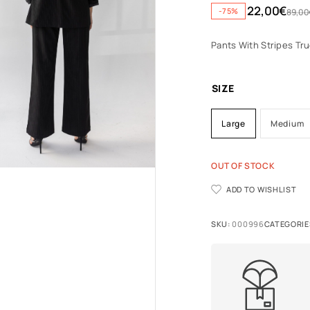
22,00
€
-75%
89,00
Pants With Stripes Tr
SIZE
Large
Medium
OUT OF STOCK
A
ADD TO WISHLIST
l
t
SKU:
000996
CATEGORIE
e
r
n
a
t
i