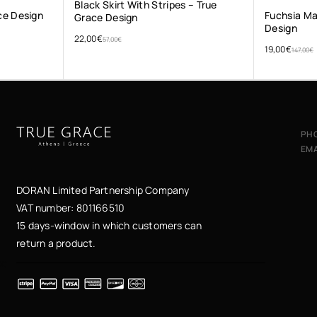
Black Skirt With Stripes – True
ce Design
Fuchsia Ma
Grace Design
Design
22,00
€
57,00
€
19,00
€
147,00
€
PH
EMA
DORAN Limited Partnership Company
VAT number: 801166510
15 days-window in which customers can
return a product.
ες