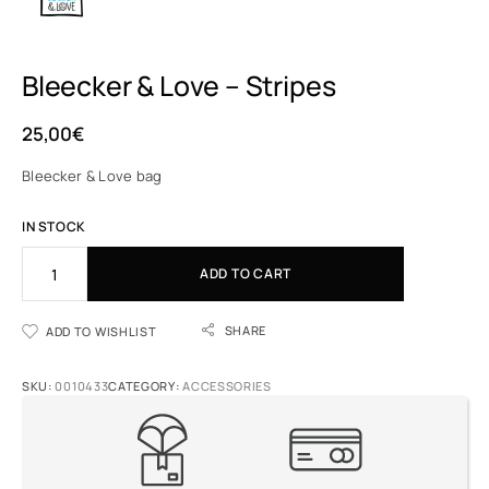
Bleecker & Love – Stripes
25,00
€
Bleecker & Love bag
IN STOCK
A
ADD TO CART
l
t
e
SHARE
ADD TO WISHLIST
r
n
SKU:
0010433
CATEGORY:
ACCESSORIES
a
t
i
v
e