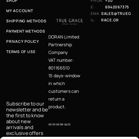
SHOP
PHON
+30
E:
6942067375
MY ACCOUNT
EMA
SALES@TRUEG
IL:
RACE.GR
SHIPPING METHODS
PAYMENT METHODS
DORAN Limited
PRIVACY POLICY
Partnership
TERMS OF USE
Company
Κάνε εγγραφή στο
VAT number:
newsletter μας και
μάθε πρώτη για
801166510
νέες αφίξεις,
μοναδικές
15 days-window
προσφορές και
fashion tips
in which
customers can
return a
Subscribe to our
product.
newsletter and be
the first to know
about new
arrivals and
exclusive offers