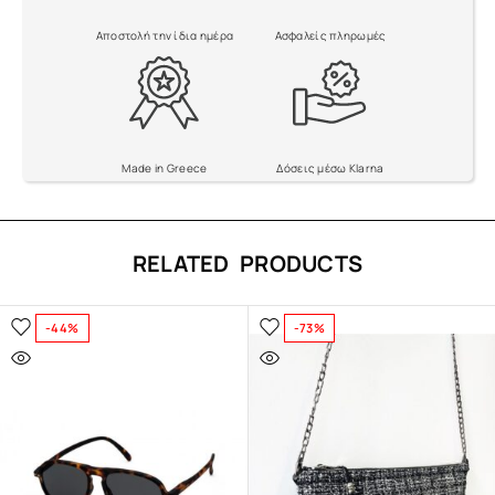
:
Αποστολή την ίδια ημέρα
Ασφαλείς πληρωμές
Made in Greece
Δόσεις μέσω Klarna
RELATED PRODUCTS
-44%
-73%